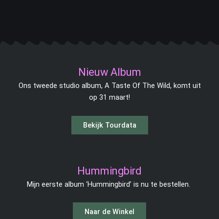
F
I
S
I
Y
a
n
p
t
o
c
s
o
u
u
e
t
t
n
t
b
a
i
e
u
o
g
f
s
b
Nieuw Album
o
r
y
-
e
Ons tweede studio album, A Taste Of The Wild, komt uit
k
a
n
op 31 maart!
-
m
o
f
t
e
Hummingbird
Mijn eerste album ‘Hummingbird’ is nu te bestellen.