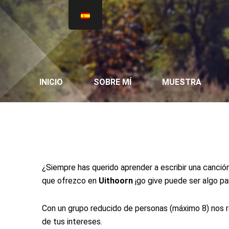
Ir
al
contenido
INICIO
SOBRE MÍ
MUESTRA
¿Siempre has querido aprender a escribir una canció
que ofrezco en
Uithoorn
¡go give puede ser algo par
Con un grupo reducido de personas (máximo 8) nos re
de tus intereses.