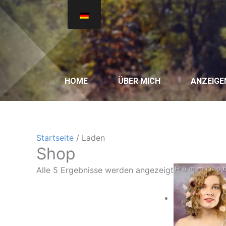
Zum
Nach
Inhalt
Beliebtheit
springen
sortiert
HOME
ÜBER MICH
ANZEIGE
Startseite
/ Laden
Shop
Alle 5 Ergebnisse werden angezeigt