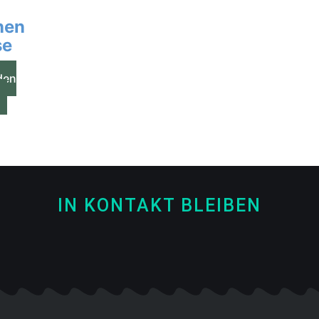
nen
se
den
IN KONTAKT BLEIBEN
Facebook
Instagram
Spotify
Itunes-
Youtube
f
Notiz