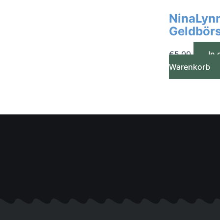
NinaLyn
Geldbör
€
5,00
In 
Warenkorb