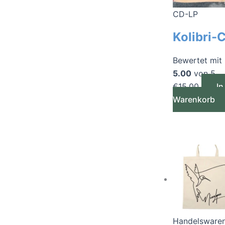
CD-LP
Kolibri-
Bewertet mit
5.00
von 5
€
15,00
In
Warenkorb
Handelsware