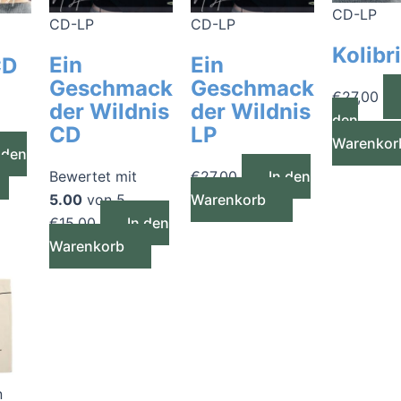
CD-LP
CD-LP
CD-LP
Kolibr
Ein
Ein
CD
Geschmack
Geschmack
€
27,00
der Wildnis
der Wildnis
den
CD
LP
Warenkor
 den
Bewertet mit
€
27,00
In den
5.00
von 5
Warenkorb
€
15,00
In den
Warenkorb
n