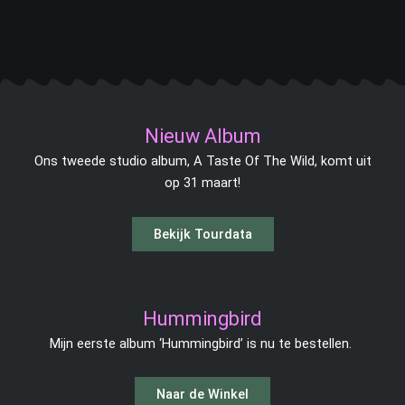
F
I
S
I
Y
a
n
p
t
o
c
s
o
u
u
e
t
t
n
t
b
a
i
e
u
o
g
f
s
b
Nieuw Album
o
r
y
-
e
Ons tweede studio album, A Taste Of The Wild, komt uit
k
a
n
op 31 maart!
-
m
o
f
t
e
Hummingbird
Mijn eerste album ‘Hummingbird’ is nu te bestellen.